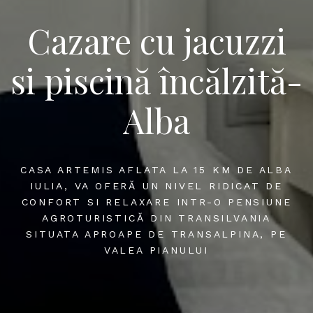
Cazare cu jacuzzi
si piscină încălzită-
Alba
CASA ARTEMIS AFLATA LA 15 KM DE ALBA
IULIA, VA OFERĂ UN NIVEL RIDICAT DE
CONFORT SI RELAXARE INTR-O PENSIUNE
AGROTURISTICĂ DIN TRANSILVANIA
SITUATA APROAPE DE TRANSALPINA, PE
VALEA PIANULUI