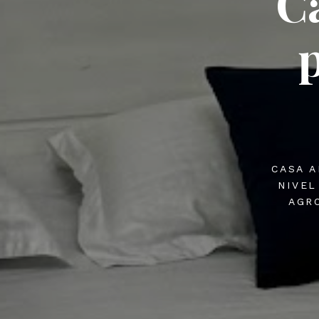
Ca
p
CASA A
NIVEL
AGR