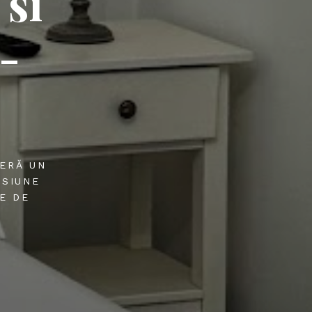
 si
ă-
FERĂ UN
NSIUNE
E DE